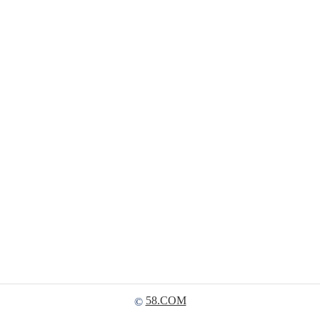
58.COM
©