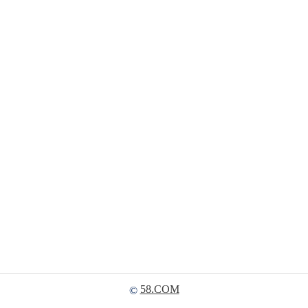
58.COM
©