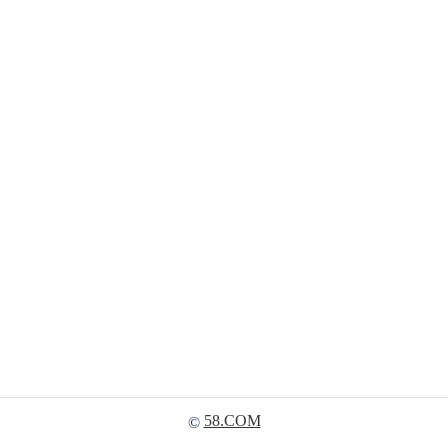
58.COM
©