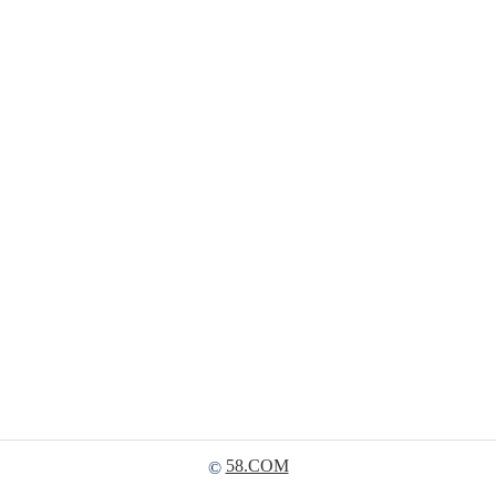
58.COM
©