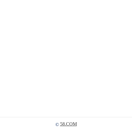
58.COM
©