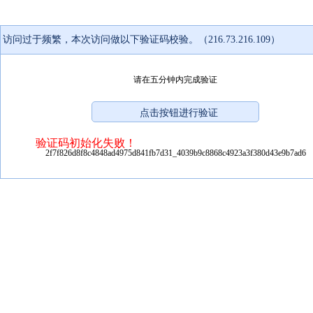
访问过于频繁，本次访问做以下验证码校验。（216.73.216.109）
请在五分钟内完成验证
验证码初始化失败！
2f7f826d8f8c4848ad4975d841fb7d31_4039b9c8868c4923a3f380d43e9b7ad6