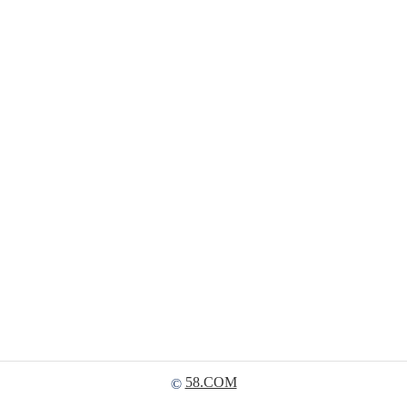
58.COM
©