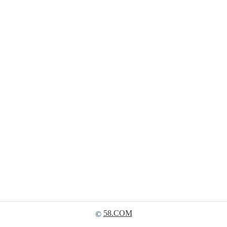
58.COM
©