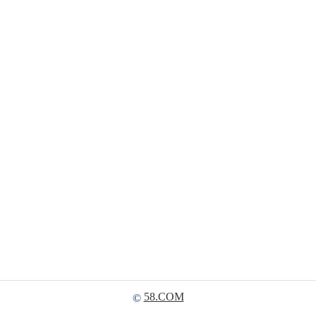
58.COM
©