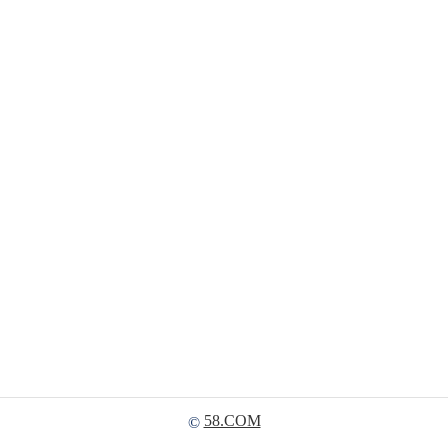
58.COM
©