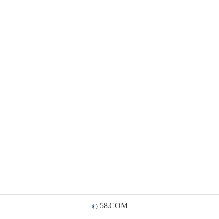
58.COM
©