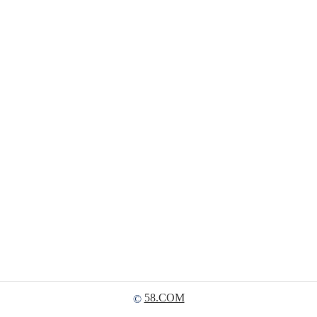
58.COM
©