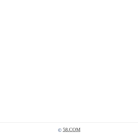
58.COM
©