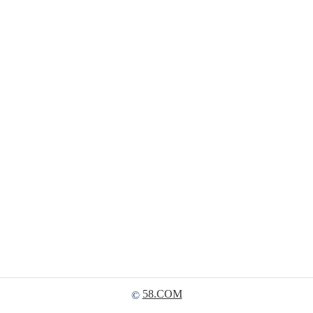
58.COM
©