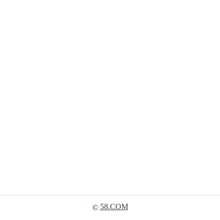
58.COM
©