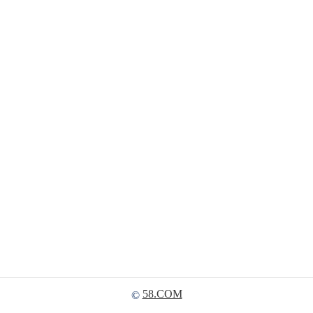
58.COM
©