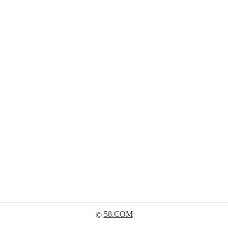
58.COM
©