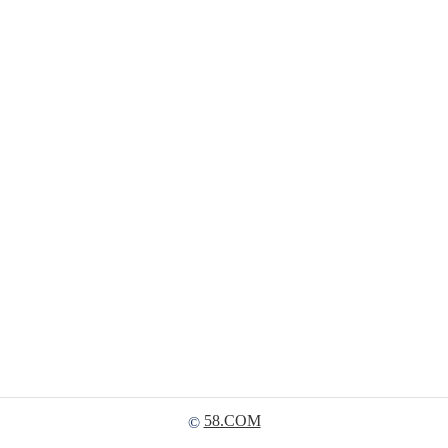
58.COM
©