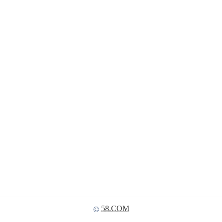
58.COM
©