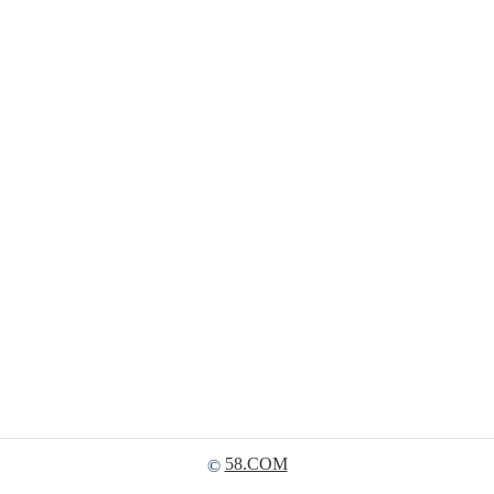
58.COM
©