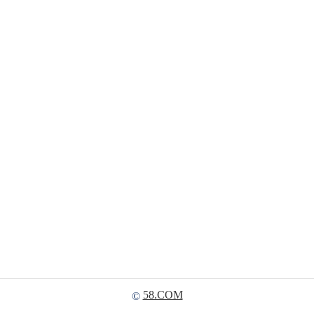
58.COM
©