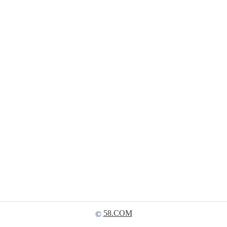
58.COM
©