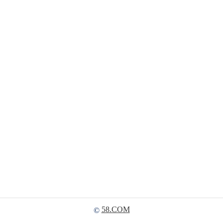
58.COM
©