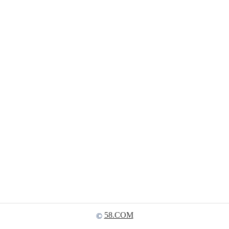
58.COM
©