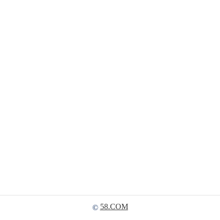
58.COM
©