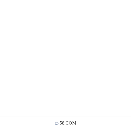
58.COM
©