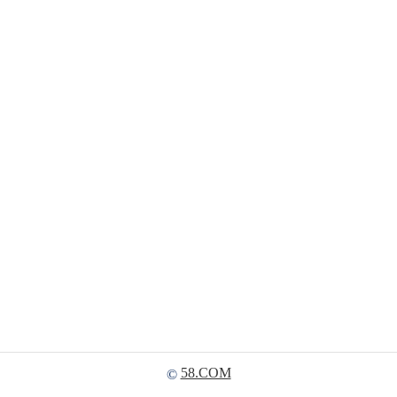
58.COM
©