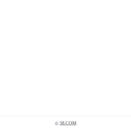
58.COM
©