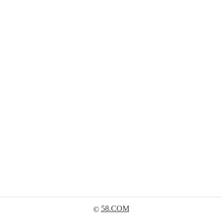
58.COM
©