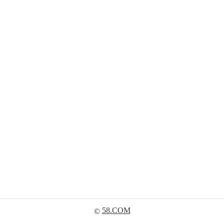
58.COM
©