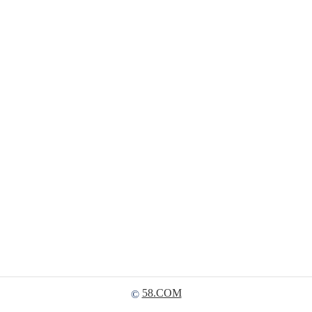
58.COM
©