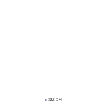
58.COM
©