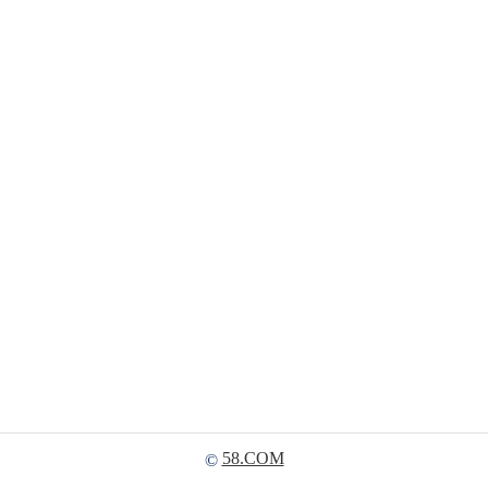
58.COM
©