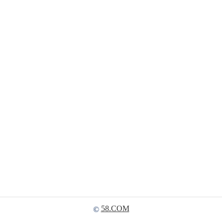
58.COM
©