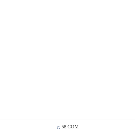
58.COM
©