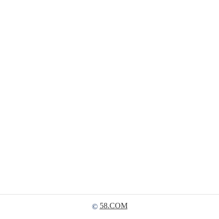
58.COM
©