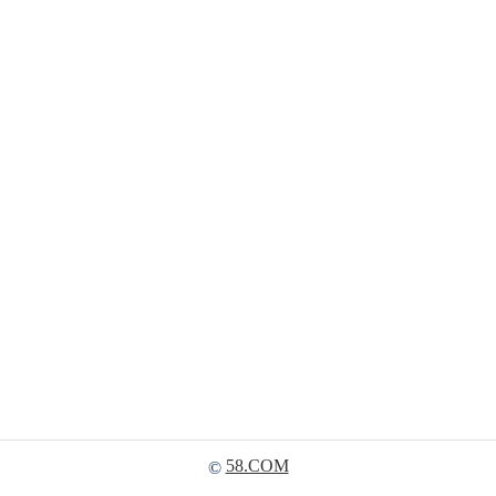
58.COM
©