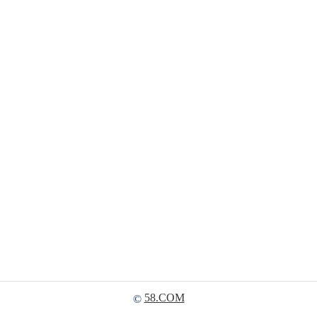
58.COM
©