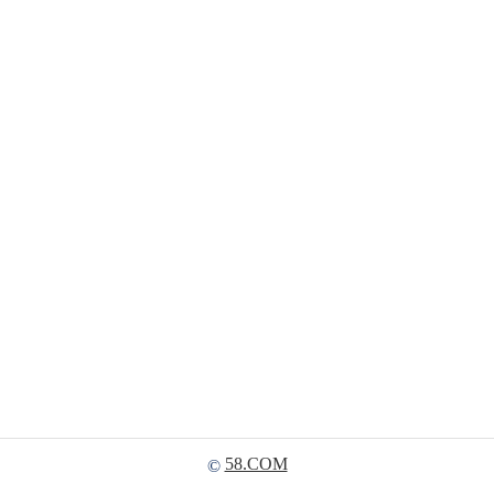
58.COM
©