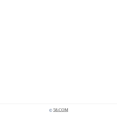
58.COM
©