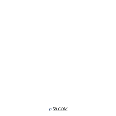
58.COM
©