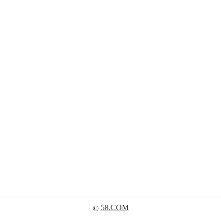
58.COM
©