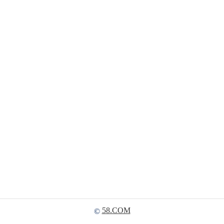
58.COM
©