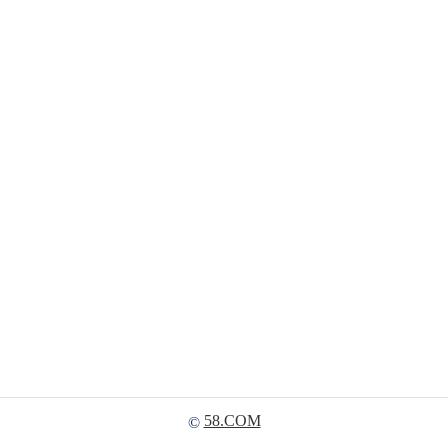
58.COM
©