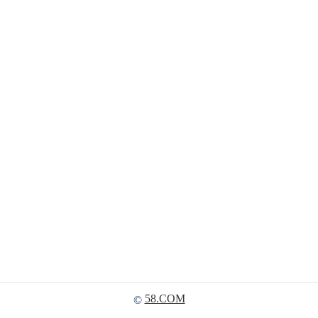
58.COM
©