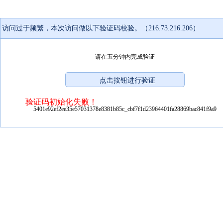
访问过于频繁，本次访问做以下验证码校验。（216.73.216.206）
请在五分钟内完成验证
验证码初始化失败！
5401e92ef2ee35e57031378e8381b85c_cbf7f1d23964401fa28869bac841f9a9