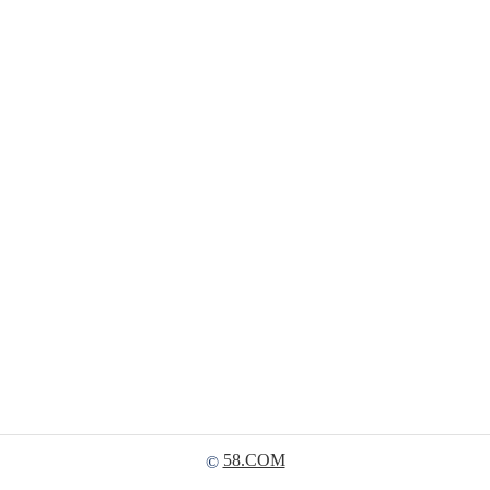
58.COM
©