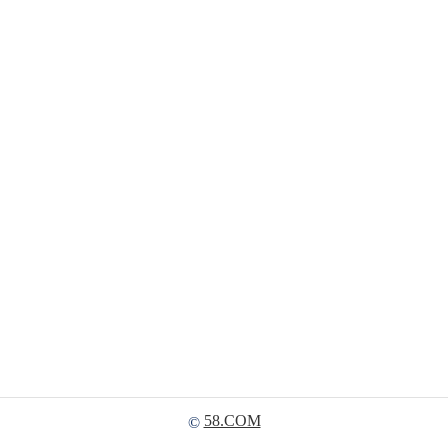
58.COM
©