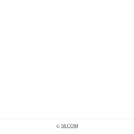
58.COM
©