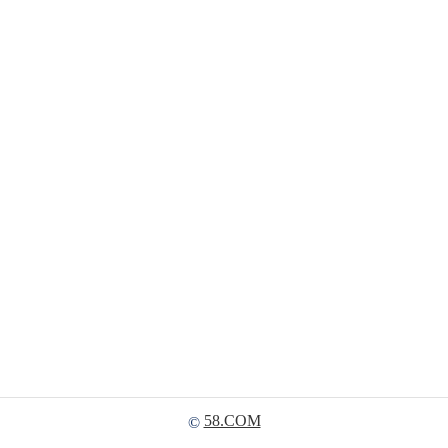
58.COM
©