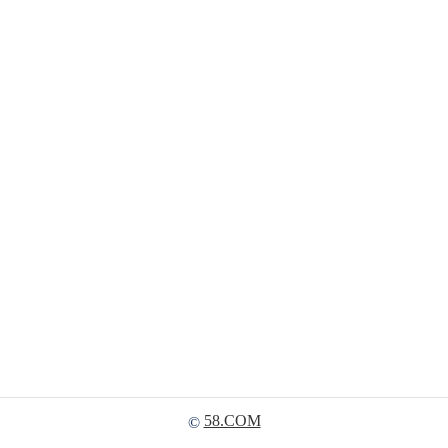
58.COM
©