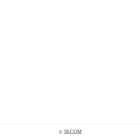
58.COM
©